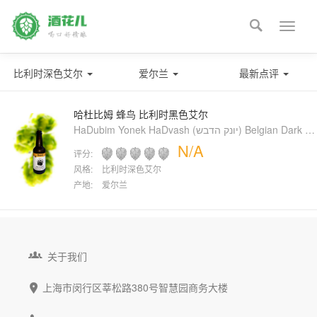

Toggle
naviga
比利时深色艾尔
爱尔兰
最新点评
哈杜比姆 蜂鸟 比利时黑色艾尔
HaDubim Yonek HaDvash (יונק הדבש) Belgian Dark Ale
N/A
评分:
风格:
比利时深色艾尔
产地:
爱尔兰

关于我们
上海市闵行区莘松路380号智慧园商务大楼
