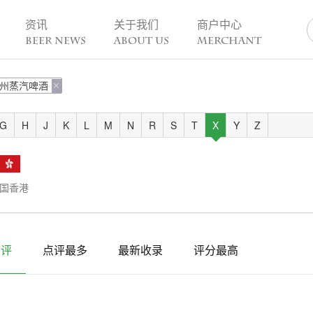
资讯
关于我们
商户中心
BEER NEWS
ABOUT US
MERCHANT
州蒸汽啤酒
业动态

热点趣闻
精酿活动
业新闻
今日热点
一周活动
G
H
J
K
L
M
N
R
S
T
X
Y
Z
业故事
趣谈精酿
酒花儿福利
脑洞创意
酒吧活动
啤酒节
国香港
精酿赛事
点评
点评最多
最新收录
评分最高