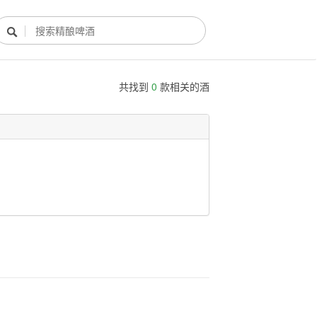

共找到
0
款相关的酒
酿酒部落
酿酒知识
酿酒活动
酿酒故事