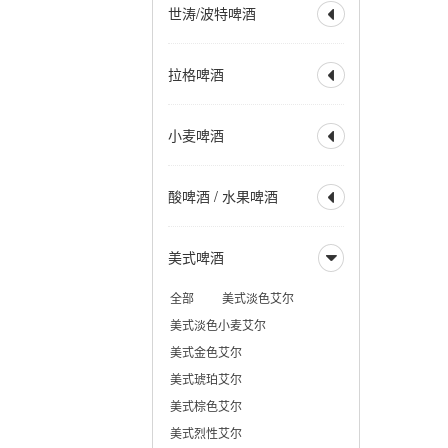
世涛/波特啤酒

美式IPA
英式IPA
比利时 IPA
社交型 IPA
全部
波特
帝国波特
拉格啤酒
新英格兰IPA
帝国 IPA

世涛
帝国世涛
重酒花型拉格
小麦 IPA
美式波特
英式波特
全部
烈性拉格
黑麦 IPA
赛松 IPA
小麦啤酒
美式世涛
牛奶世涛

美式淡拉格
淡色拉格
红色 IPA
棕色 IPA
燕麦世涛
波罗的海波特
清亮型拉格
琥珀拉格
全部
小麦啤酒
黑色 IPA
烟熏波特
爱尔兰世涛
酸啤酒 / 水果啤酒
深色拉格
优质拉格

小麦酒
德式小麦啤酒
热带型世涛
皮尔森
清亮型博克
德式深色小麦
全部
水果啤酒
深色博克
双博克
美式啤酒
比利时小麦啤酒

兰比克
水果兰比克
冰馏博克啤酒
小麦博克
酸啤酒
柏林酸小麦啤酒
全部
美式淡色艾尔
波西米亚拉格
古斯
法柔
贵兹
美式淡色小麦艾尔
维也纳拉格
野菌艾尔
美式金色艾尔
法兰德斯红艾尔
美式琥珀艾尔
法兰德斯棕色艾尔
美式棕色艾尔
美式烈性艾尔