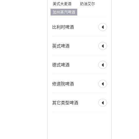
美式大麦酒
奶油艾尔
加州蒸汽啤酒
比利时啤酒

全部
比利时淡色艾尔
英式啤酒

比利时金色艾尔
比利时金色烈性艾尔
全部
淡味艾尔
苦啤
德式啤酒
比利时深色艾尔

英式特殊苦啤酒
比利时深色烈性艾尔
英式淡色艾尔
全部
德式烟熏酸小麦
赛松
法式窖藏啤酒
修道院啤酒
英式棕色艾尔

德式皮尔森
香槟啤酒
英式烈性艾尔
德式黑色啤酒
全部
修道院风格双料
英式大麦酒
苏格兰艾尔
其它类型啤酒
德式窖藏啤酒
科隆啤酒

修道院风格三料
苏格兰烈性艾尔
德式老啤酒
修道院风格四料
全部
霍恩燕麦啤酒
爱尔兰红色艾尔
老艾尔
德式烟熏啤酒
苹果酒
拉德勒
澳洲起泡艾尔
慕尼黑淡色啤酒
增味啤酒
低酒精啤酒
慕尼黑深色啤酒