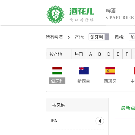
啤酒
CRAFT BEER
所有啤酒
产地:
匈牙利
风格:
加
精酿百科

行

入门
行
按产地
热门
A
B
D
E
F
进阶
行
发烧
考试认证
匈牙利
新西兰
西班牙
中
按风格
最新
IPA

全部
香槟IPA