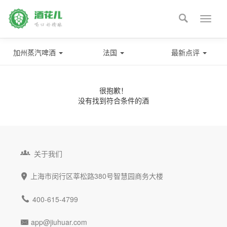

Toggle
naviga
加州蒸汽啤酒
法国
最新点评
很抱歉！
没有找到符合条件的酒

关于我们
上海市闵行区莘松路380号智慧园商务大楼


400-615-4799
app@jiuhuar.com
