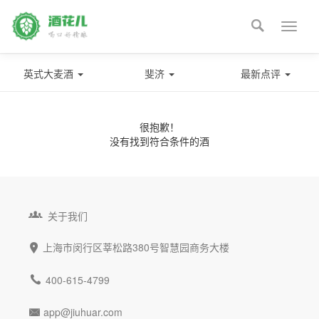

Toggle
naviga
英式大麦酒
斐济
最新点评
很抱歉！
没有找到符合条件的酒

关于我们
上海市闵行区莘松路380号智慧园商务大楼


400-615-4799
app@jiuhuar.com
