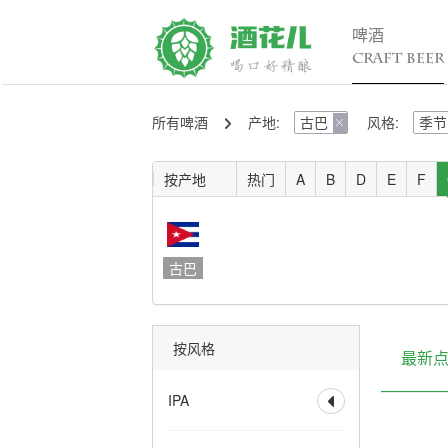
啤酒
CRAFT BEER
所有啤酒
产地:
古巴
风格:
季节
精酿百科

行

入门
行
按产地
热门
A
B
D
E
F
进阶
行
发烧
考试认证
古巴
按风格
最新
IPA

全部
香槟IPA