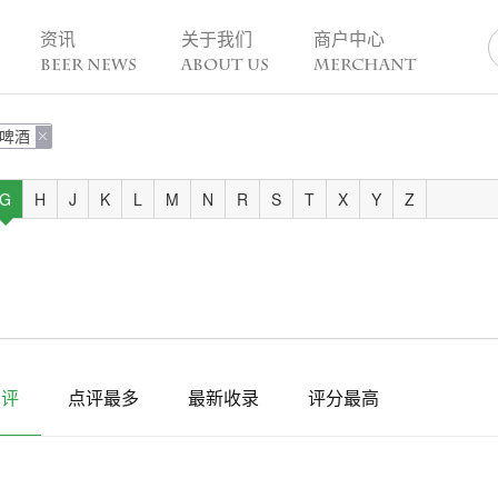
资讯
关于我们
商户中心
BEER NEWS
ABOUT US
MERCHANT
啤酒
业动态

热点趣闻
精酿活动
业新闻
今日热点
一周活动
G
H
J
K
L
M
N
R
S
T
X
Y
Z
业故事
趣谈精酿
酒花儿福利
脑洞创意
酒吧活动
啤酒节
精酿赛事
点评
点评最多
最新收录
评分最高