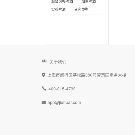
混合风格啤酒
烟熏啤酒
实验啤酒
其它类型

关于我们
上海市闵行区莘松路380号智慧园商务大楼


400-615-4799
app@jiuhuar.com
