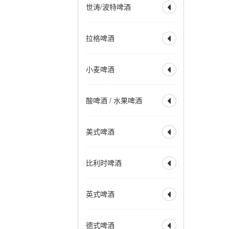
世涛/波特啤酒

美式IPA
英式IPA
比利时 IPA
社交型 IPA
全部
波特
帝国波特
拉格啤酒
新英格兰IPA
帝国 IPA

世涛
帝国世涛
重酒花型拉格
小麦 IPA
美式波特
英式波特
全部
烈性拉格
黑麦 IPA
赛松 IPA
小麦啤酒
美式世涛
牛奶世涛

美式淡拉格
淡色拉格
红色 IPA
棕色 IPA
燕麦世涛
波罗的海波特
清亮型拉格
琥珀拉格
全部
小麦啤酒
黑色 IPA
烟熏波特
爱尔兰世涛
酸啤酒 / 水果啤酒
深色拉格
优质拉格

小麦酒
德式小麦啤酒
热带型世涛
皮尔森
清亮型博克
德式深色小麦
全部
水果啤酒
深色博克
双博克
美式啤酒
比利时小麦啤酒

兰比克
水果兰比克
冰馏博克啤酒
小麦博克
酸啤酒
柏林酸小麦啤酒
全部
美式淡色艾尔
波西米亚拉格
比利时啤酒
古斯
法柔
贵兹

美式淡色小麦艾尔
维也纳拉格
野菌艾尔
美式金色艾尔
全部
比利时淡色艾尔
法兰德斯红艾尔
英式啤酒
美式琥珀艾尔

比利时金色艾尔
法兰德斯棕色艾尔
美式棕色艾尔
比利时金色烈性艾尔
全部
淡味艾尔
苦啤
美式烈性艾尔
德式啤酒
比利时深色艾尔

英式特殊苦啤酒