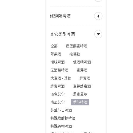
美式大麦酒
奶油艾尔
比利时深色烈性艾尔
英式淡色艾尔
全部
德式烟熏酸小麦
加州蒸汽啤酒
赛松
法式窖藏啤酒
修道院啤酒
英式棕色艾尔

德式皮尔森
香槟啤酒
英式烈性艾尔
德式黑色啤酒
全部
修道院风格双料
英式大麦酒
苏格兰艾尔
其它类型啤酒
德式窖藏啤酒
科隆啤酒

修道院风格三料
苏格兰烈性艾尔
德式老啤酒
修道院风格四料
全部
霍恩燕麦啤酒
爱尔兰红色艾尔
老艾尔
德式烟熏啤酒
苹果酒
拉德勒
澳洲起泡艾尔
慕尼黑淡色啤酒
增味啤酒
低酒精啤酒
慕尼黑深色啤酒
无酒精啤酒
麦芽酒
三月——十月啤酒
大麦酒 - 其他
蜂蜜酒
蜂蜜啤酒
麦芽蜂蜜酒
淡色艾尔
黑麦艾尔
南瓜艾尔
季节啤酒
芬兰节日啤酒
特殊发酵糖啤酒
特殊谷物啤酒