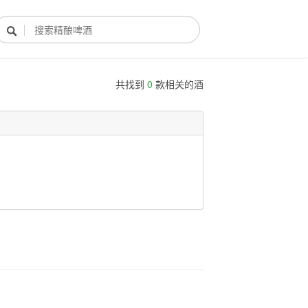

共找到
0
款相关的酒
酿酒部落
酿酒知识
酿酒活动
酿酒故事