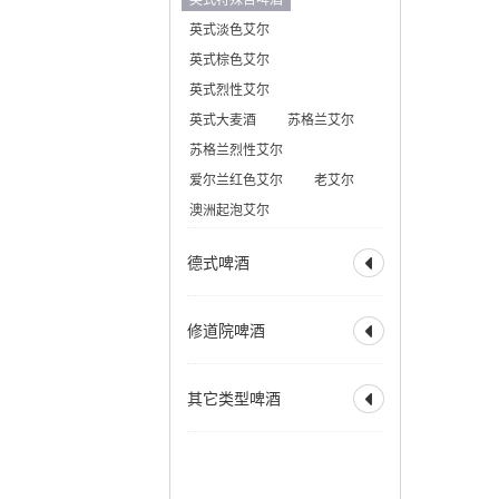
美式大麦酒
奶油艾尔
比利时深色烈性艾尔
英式淡色艾尔
加州蒸汽啤酒
赛松
法式窖藏啤酒
英式棕色艾尔
香槟啤酒
英式烈性艾尔
英式大麦酒
苏格兰艾尔
苏格兰烈性艾尔
爱尔兰红色艾尔
老艾尔
澳洲起泡艾尔
德式啤酒

全部
德式烟熏酸小麦
修道院啤酒

德式皮尔森
德式黑色啤酒
全部
修道院风格双料
其它类型啤酒
德式窖藏啤酒
科隆啤酒

修道院风格三料
德式老啤酒
修道院风格四料
全部
霍恩燕麦啤酒
德式烟熏啤酒
苹果酒
拉德勒
慕尼黑淡色啤酒