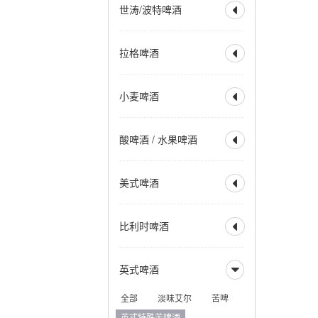
世涛/波特啤酒

美式IPA
英式IPA
比利时 IPA
社交型 IPA
全部
波特
帝国波特
拉格啤酒
新英格兰IPA
帝国 IPA

世涛
帝国世涛
重酒花型拉格
小麦 IPA
美式波特
英式波特
全部
烈性拉格
黑麦 IPA
赛松 IPA
小麦啤酒
美式世涛
牛奶世涛

美式淡拉格
淡色拉格
红色 IPA
棕色 IPA
燕麦世涛
波罗的海波特
清亮型拉格
琥珀拉格
全部
小麦啤酒
黑色 IPA
烟熏波特
爱尔兰世涛
酸啤酒 / 水果啤酒
深色拉格
优质拉格

小麦酒
德式小麦啤酒
热带型世涛
皮尔森
清亮型博克
德式深色小麦
全部
水果啤酒
深色博克
双博克
美式啤酒
比利时小麦啤酒

兰比克
水果兰比克
冰馏博克啤酒
小麦博克
酸啤酒
柏林酸小麦啤酒
全部
美式淡色艾尔
波西米亚拉格
比利时啤酒
古斯
法柔
贵兹

美式淡色小麦艾尔
维也纳拉格
野菌艾尔
美式金色艾尔
全部
比利时淡色艾尔
法兰德斯红艾尔
英式啤酒
美式琥珀艾尔

比利时金色艾尔
法兰德斯棕色艾尔
美式棕色艾尔
比利时金色烈性艾尔
全部
淡味艾尔
苦啤
美式烈性艾尔
比利时深色艾尔
英式特殊苦啤酒