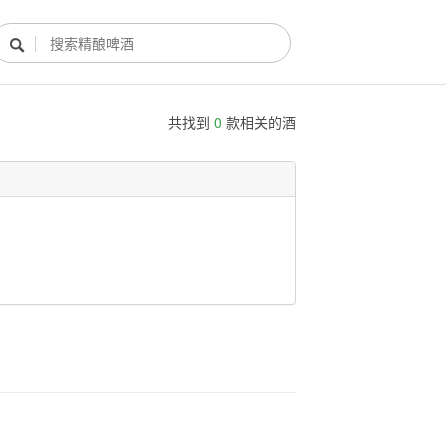

共找到
0
款相关的酒
酿酒部落
酿酒知识
酿酒活动
酿酒故事