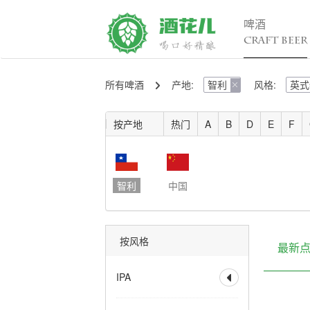
啤酒
CRAFT BEER
所有啤酒
产地:
智利
风格:
英式
精酿百科

行

入门
行
按产地
热门
A
B
D
E
F
进阶
行
发烧
考试认证
智利
中国
按风格
最新
IPA

全部
香槟IPA