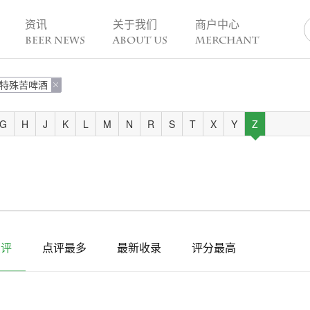
资讯
关于我们
商户中心
BEER NEWS
ABOUT US
MERCHANT
特殊苦啤酒
业动态

热点趣闻
精酿活动
业新闻
今日热点
一周活动
G
H
J
K
L
M
N
R
S
T
X
Y
Z
业故事
趣谈精酿
酒花儿福利
脑洞创意
酒吧活动
啤酒节
精酿赛事
点评
点评最多
最新收录
评分最高