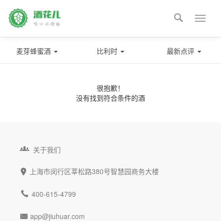

Toggle
naviga
麦芽蜂蜜酒
比利时
最新点评
很抱歉！
没有找到符合条件的酒

关于我们
上海市闵行区莘松路380号智慧园商务大楼


400-615-4799
app@jiuhuar.com
