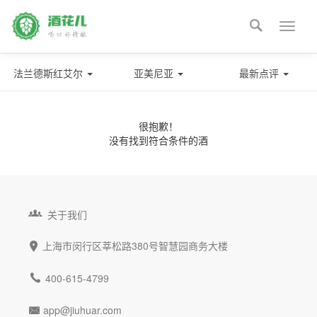

Toggle
naviga
法兰德斯红艾尔
亚美尼亚
最新点评
很抱歉！
没有找到符合条件的酒

关于我们
上海市闵行区莘松路380号智慧园商务大楼


400-615-4799
app@jiuhuar.com
